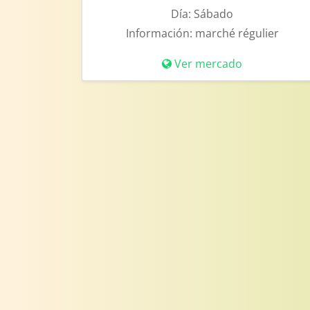
Día:
Sábado
Información:
marché régulier
Ver mercado