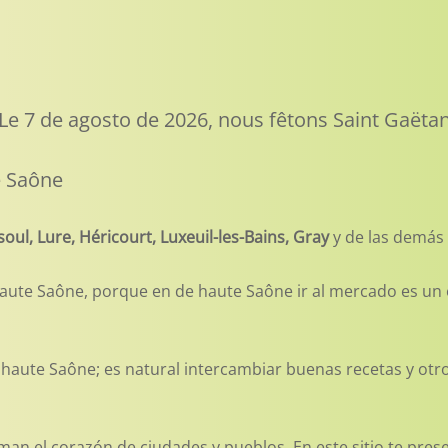
Le 7 de agosto de 2026, nous fêtons Saint Gaëta
e Saône
oul, Lure, Héricourt, Luxeuil-les-Bains, Gray
y de las demás
e Saône, porque en de haute Saône ir al mercado es un est
aute Saône; es natural intercambiar buenas recetas y otros 
man el corazón de ciudades y pueblos. En este sitio te pre