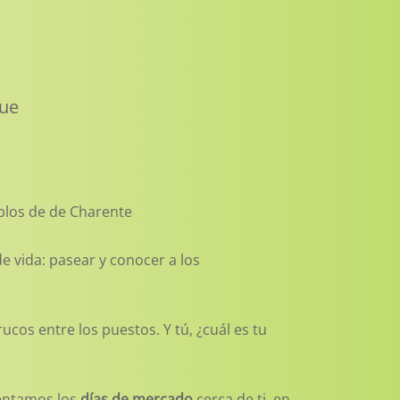
que
blos de de Charente
 vida: pasear y conocer a los
cos entre los puestos. Y tú, ¿cuál es tu
sentamos los
días de mercado
cerca de ti, en