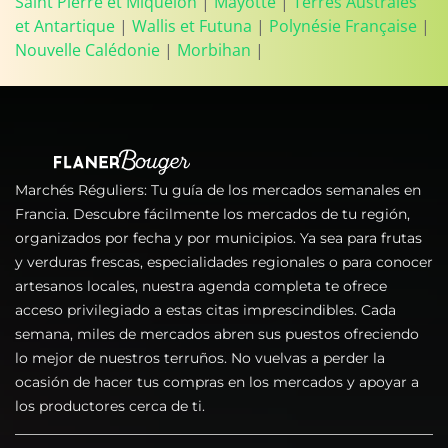
Saint Pierre et Miquelon
|
Mayotte
|
Terres Australes
et Antartique
|
Wallis et Futuna
|
Polynésie Française
|
Nouvelle Calédonie
|
Morbihan
|
Marchés Réguliers: Tu guía de los mercados semanales en
Francia. Descubre fácilmente los mercados de tu región,
organizados por fecha y por municipios. Ya sea para frutas
y verduras frescas, especialidades regionales o para conocer
artesanos locales, nuestra agenda completa te ofrece
acceso privilegiado a estas citas imprescindibles. Cada
semana, miles de mercados abren sus puestos ofreciendo
lo mejor de nuestros terruños. No vuelvas a perder la
ocasión de hacer tus compras en los mercados y apoyar a
los productores cerca de ti.