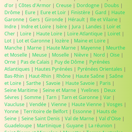
d'or
|
Côtes d'Armor
|
Creuse
|
Dordogne
|
Doubs
|
Drôme
|
Eure
|
Eure et Loir
|
Finistère
|
Gard
|
Haute
Garonne
|
Gers
|
Gironde
|
Hérault
|
Ille et Vilaine
|
Indre
|
Indre et Loire
|
Isère
|
Jura
|
Landes
|
Loir et
Cher
|
Loire
|
Haute Loire
|
Loire Atlantique
|
Loiret
|
Lot
|
Lot et Garonne
|
lozère
|
Maine et Loire
|
Manche
|
Marne
|
Haute Marne
|
Mayenne
|
Meurthe
et Moselle
|
Meuse
|
Moselle
|
Nièvre
|
Nord
|
Oise
|
Orne
|
Pas de Calais
|
Puy de Dôme
|
Pyrénées
Atlantiques
|
Hautes Pyrénées
|
Pyrénées Orientales
|
Bas-Rhin
|
Haut-Rhin
|
Rhône
|
Haute Saône
|
Saône
et Loire
|
Sarthe
|
Savoie
|
Haute Savoie
|
Paris
|
Seine Maritime
|
Seine et Marne
|
Yvelines
|
Deux
Sévres
|
Somme
|
Tarn
|
Tarn et Garonne
|
Var
|
Vaucluse
|
Vendée
|
Vienne
|
Haute Vienne
|
Vosges
|
Yonne
|
Territoire de Belfort
|
Essonne
|
Hauts de
Seine
|
Seine Saint Denis
|
Val de Marne
|
Val d'Oise
|
Guadeloupe
|
Martinique
|
Guyane
|
La réunion
|