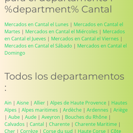
%department% Cantal
Mercados en Cantal el Lunes
|
Mercados en Cantal el
Martes
|
Mercados en Cantal el Miércoles
|
Mercados
en Cantal el Jueves
|
Mercados en Cantal el Viernes
|
Mercados en Cantal el Sábado
|
Mercados en Cantal el
Domingo
Todos los departamentos
:
Ain
|
Aisne
|
Allier
|
Alpes de Haute Provence
|
Hautes
Alpes
|
Alpes maritimes
|
Ardèche
|
Ardennes
|
Ariège
|
Aube
|
Aude
|
Aveyron
|
Bouches du Rhône
|
Calvados
|
Cantal
|
Charente
|
Charente Maritime
|
Cher
|
Corrèze
|
Corse du sud
|
Haute Corse
|
Côte