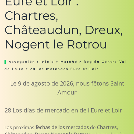
Eure et Loir :
Chartres,
Châteaudun, Dreux,
Nogent le Rotrou
navegación :
Inicio
>
Marché
>
Región Centre-Val
de Loire
> 28 los mercados Eure et Loir
Le 9 de agosto de 2026, nous fêtons Saint
Amour
28 Los días de mercado en de l'Eure et Loir
Las próximas
fechas de los mercados
de
Chartres,